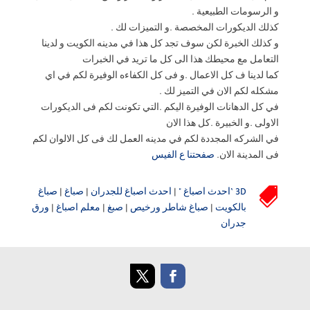
و الرسومات الطبيعية .
كذلك الديكورات المخصصة .و التميزات لك .
و كذلك الخبرة لكن سوف تجد كل هذا في مدينه الكويت و لدينا
التعامل مع محيطك هذا الى كل ما تريد في الخبرات
كما لدينا ف كل الاعمال .و فى كل الكفاءه الوفيرة لكم في اي
مشكله لكم الان في التميز لك .
في كل الدهانات الوفيرة اليكم .التي تكونت لكم فى الديكورات
الاولى .و الخبيرة .كل هذا الان
في الشركه المجددة لكم في مدينه العمل لك فى كل الالوان لكم
فى المدينة الان.
صفحتنا ع الفيس

3D ’احدث اصباغ "
|
احدث اصباغ للجدران
|
صباغ
|
صباغ
بالكويت
|
صباغ شاطر ورخيص
|
صبغ
|
معلم اصباغ
|
ورق
جدران