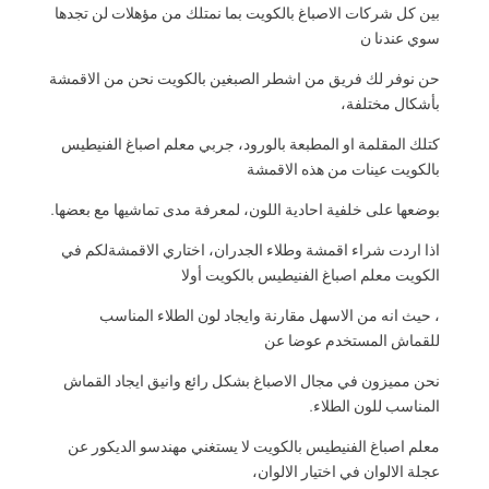
بين كل شركات الاصباغ بالكويت بما نمتلك من مؤهلات لن تجدها
سوي عندنا ن
حن نوفر لك فريق من اشطر الصبغين بالكويت نحن من الاقمشة
بأشكال مختلفة،
كتلك المقلمة او المطبعة بالورود، جربي معلم اصباغ الفنيطيس
بالكويت عينات من هذه الاقمشة
بوضعها على خلفية احادية اللون، لمعرفة مدى تماشيها مع بعضها.
اذا اردت شراء اقمشة وطلاء الجدران، اختاري الاقمشةلكم في
الكويت معلم اصباغ الفنيطيس بالكويت أولا
، حيث انه من الاسهل مقارنة وايجاد لون الطلاء المناسب
للقماش المستخدم عوضا عن
نحن مميزون في مجال الاصباغ بشكل رائع وانيق ايجاد القماش
المناسب للون الطلاء.
معلم اصباغ الفنيطيس بالكويت لا يستغني مهندسو الديكور عن
عجلة الالوان في اختيار الالوان،