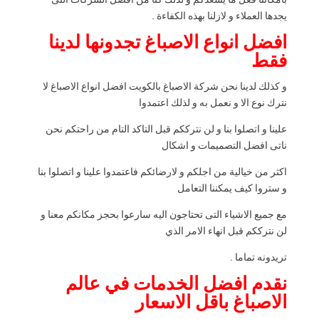
بامكاننا فعل ما يسعدكم و لذلك كنا من افضل الشركات التى
يجدها العملاء و لازلنا بهذه الكفاءة .
افضل انواع الاصباغ تجدونها لدينا
فقط
و كذلك لدينا نحن شركة الاصباغ بالكويت افضل انواع الاصباغ لا
نترك نوع الا و نعمل به و لذلك اعتمدوا
علينا و اتصلوا بنا و لن نترككم قبل التاكد التام من راحتكم نحن
ناتى افضل التصميمات و اشكال
اكثر من خيالية من اجلكم و لارضائكم فاعتمدوا علينا و اتصلوا بنا
و ستروا كيف يمكننا التعامل
مع جميع الاشياء التى تحتاجون اليه سارعوا بحجز مكانكم معنا و
لن نترككم قبل انهاء الامر الذي
تريدونه تماما .
نقدم افضل الخدمات في عالم
الاصباغ باقل الاسعار