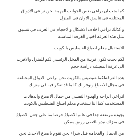
باعداد غرفة استقبال الضيوف وعند اعداد هذه الغرفة
كما يجب ان يراعى بعض الجوانب المهمة نحن نراعي الاذواق
المختلفه في تناسق الاوان في المنزل
و كذلك نراعي اخلاف الاشكال والاحجام في الغرف في تنسيق
مثل هذه الغرفة اختيار الغرفة المناسبة
للاستقبال معلم اصباغ الفنيطيس بالكويت.
لكم بحيث تكون قريبة من المخل الرئيسي لكم للمنزل والاقرب
الى غرفة المعيشه دراسة حجم
هذه الغرفةلكمالفنيطيس بالكويت نحن نراعي الاذواق المختلفه
في مجال الاصباغ ونوفر لك كا ما قد تفكر فيه في منزلك
لنراعي الراحه والهدوء النفسي من جمال الاصباغ والدهانات
المستخدمه كما اننا نستخدم معلم اصباغ الفنيطيس بالكويت
بجودة مرتفعه جدا في عالم الاصباغ حرصا منا علي جعل الاصباغ
في منزلك تبدو باقصي رونق ممكن
من الجمال والفخامه قبل شراء نحن نقوم باصباغ الاحدث نحن