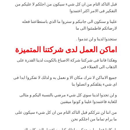
قبل التاكد التام من ان كل شيء سيكون من اجلكم لا عليكم من
التفكير فى الامر اكثر اعتمدوا
علينا و سنكون الى جانبكم و ستروا ما الذي باستطاعتنا فعله
لارضائكم فاطمئنوا الى ما
ستجدوا لدينا و لن تندموا .
اماكن العمل لدى شركتنا المتميزة
وهكذا فاننا فى شركتنا شركة الاصباغ بالكويت لدينا القدرة على
الذهاب الى العملاء فى
جميع الاماكن لا نترك مكان الا و نعمل به و لذلك لا تفكروا ابدا فى
اى شيء يقلقكم و اتصلوا بنا
و لن تجدوا لدينا سوي كل شيء مرضي بالنسبة اليكم و مثالى
للغاية فاعتمدوا علينا و كونوا ميقنين
من اننا لن نترككم قبل التاكد التام من ان كل شيء سيكون على
ما يرام تماما من اجلكم نحن