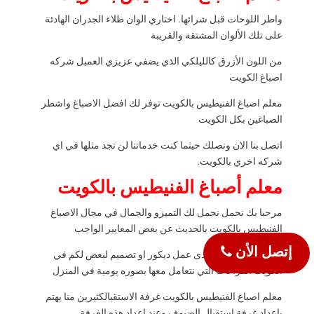
واطر اللوحات قبل شرائها. اختاري الوان طلاء الجدران الهادئة
على تلك الألوان المشتقة والقريبة
من اللون الأزرق كالليلكي الذي يضفي عزيزي العميل شركه
اصباغ الكويت
معلم اصباغ الفنيطيس بالكويت توفر لك افضل الاصباغ واشطر
الصباغين بكل الكويت
اتصل بنا الان ونصلك حيثما كنت خدماتنا لن تجد مثلها في اي
شركه اخري بالكويت.
معلم أصباغ
الفنيطيس بالكويت
مرحبا بك نحمل نحمل لك التميزو والجمال في مجال الاصباغ
الفنيطيس بالكويت بالحديث عن بعض المعايير الواجب
إتصل الأن
اخذها بعين الاعتبار لدى عمل ديكور او تصميم لبعض لكم في
الكويت الفراغات التي نتعامل معها بصوره يومية في المنزل
معلم اصباغ الفنيطيس بالكويت غرفة الاستقبالكثيرين منا يهتم