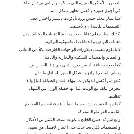
العصرية للأماكن المنزلية التي نسكن بها والتي نريد أن نراها
في أجمل صورة وأفضل مظهر بشكل دائم.
كما يمتاز معلم جبس بورد بالكويت بالتميز واختيار أفضل
التصميمات للجدران والأسقف.
كذلك يمتاز معلم دهانات يقوم بتنفيذ الدهانات المختلفة مثل
دهانات الترخيم و الدهانات المكسيكية التراثية.
كما يقوم بتصميم ديكورات الواجهات الخارجية لكلاً من المباني
و العمائر والمنشآت السكنية والتجارية والعامة.
كما يقوم بصباغة الجبس بورد بأعلى جودة فـ الجبس بورد
يعطي المنظر الرائع و الشكل المميز للمنازل والفلل.
فـهو من أفضل الديكورات سهلة الفك والصباغة كما إنها لا
تتعرض لتلف مع الوقت كما إنها خفيفة الوزن من السهل
تنظيفها.
كما من الجبس بورد تصميمات وأنواع مختلفة منها القواطع
الثابتة و القواطع المتحركة.
ومع شركة اصباغ الخليج بالكويت ستجد الكثير من الأفكار
والتصميمات لكي نساعدك على اختيار الأفضل من بينهم.