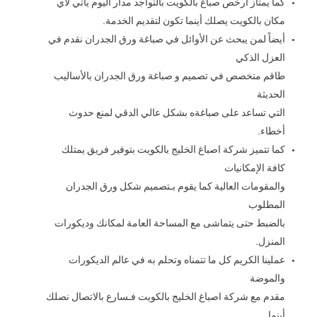
كما يمتاز ارخص صباغ بالكويت بالتواجد مدار اليوم يأتي لأي
مكان بالكويت يصلك أينما تكون لتقديم الخدمة.
أيضاً لمن يبحث عن الأوائل في صباغة ورق الجدران نقدم في
العزل الذكي
طاقم متخصص في تصميم و صباغة ورق الجدران بالأساليب
الحديثة
التي تساعد على صباغةه بشكل عالي الدقي لمنع حدوث
أخطاء.
كما تتميز شركة اصباغ الخليج بالكويت بتوفير فريق يمتلك
كافة الإمكانيات
والمقومات العالية كما يقوم بـتصميم شكل ورق الجدران
المطلوب
بالضبط حتى يتماشى مع المساحة العامة لمكانك وديكورات
المنزل.
عملينا الكريم كل ما تتمناه وتحلم به في عالم الديكورات
والموضة
مقدم مع شركة اصباغ الخليج بالكويت فـسارع بالاتصال نصلك