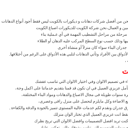
حن من أفضل شركات دهانات و ديكورات بالكويت ليس فقط أجود أنواع الدهانات
ين و العمال،نحن شركة الكويت للديكورات اصباغ الكويت
ت مرحلة من مراحل التشطيب المهمة في أي عـملية بناء
يبها وذلك حسب نوع السطح المركب عليه الدهان أو الطلاء
جدران البناء سواء كان منزلاً أو منشاة أخرى
ذواق بين الأفراد وتأتي الدهانات لتلبي هذه الأذواق على الرغم من أختلافها,
،
ت
 في تصميم الالوان وفي اختيار الالوان التي تناسب عفشك
مل عزيزي العميل في ان نكون قد قمنا بتقديم خدماتنا على اكمل وجة،
 سنوات طويلة فى مجال الاصباغ والدهانات ومواد البناء المختلفة،
زيع الاضاءة وكل مايلزم لتحصل على منزل راقى وعصرى،
 جدران ونقدم لكم خدمات عالية المستوى تتميز بالجودة والدقة والكفاءة ,
قط انت عزيزي العميل الذي تختار الوان منزلك
نت تريد افضل التصميمات وافضل الالوان التي تريح نظرك