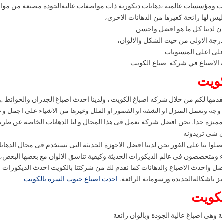
ات ومؤسسات عالمية ،دهانات ديكورية ذات مواصفات عاليةالجودة مصنعة من مواد 
 ليس لها رائحة كغيرها من الدهانات الاخرى،
ن لدينا كل ما هو افضل واحسن
درجة الاولى من حيث الشكل والالوان،
على اعلى المستويات
ه الاصباغ في شركه اصباغ الكويت
كويت
قدمها لكم من خلال شركه اصباغ الكويت ، ولدينا احدث اصباغ الجدران والحوائط 
وجه ونعمل المنزل او الشقة او القصور او الفلل وغيرها من الاشياء علي اجمل
ميزة جدا. نحن افضل شركة تعمل فى هذا المجال و لنا الدهانات الخاصه عن طر
اى شى تريدونه
وا بنا على الفور نحن لدينا افضل الاجهزة الحديثة التى تستخدم فى مجال الدها
ء ومتخصصون فى عالم الديكورات الحديثة وكيفية تناسق الالوان مع بعضها البعض،
ضل واحدث الاصباغ والدهانات كما نقدم لك من شركتنا بالكويت احدث الديكورات
ميز باشكالةالجديدة ورسوماتة الرائعة.
احدث اصباغ جنوب السرة بالكويت
لكويت
 وهى اصباغ عالية الجودة وبالوان رائعة