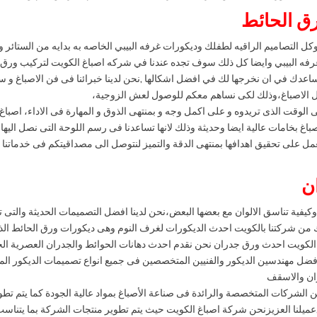
ق الحائط
ه وكل التصاميم الراقيه لطفلك وديكورات غرفه البيبي الخاصه به بدايه من الستائر و
فه البيبي وايضا كل ذلك سوف تجده عندنا في شركه اصباغ الكويت لتركيب ورق ا
ساعدك في ان نخرجها لك في افضل اشكالها ,نحن لدينا خبرائنا فى فن الاصباغ 
ل الاصباغ،وذلك لكى نساهم معكم للوصول لعش الزوجية،
 فى الوقت الذى تريدوه و على اكمل وجه و بمنتهى الذوق و المهارة فى الاداء، اص
صباغ بخامات عالية ايضا وحديثة وذلك لانها تساعدنا فى رسم اللوحة التى نصل اليها
ل على تحقيق اهدافها بمنتهى الدقة والتميز لنتوصل الى مصداقيتكم فى خدماتنا
ن
كيفية تناسق الالوان مع بعضها البعض،نحن لدينا افضل التصميمات الحديثة والتى 
من شركتنا بالكويت احدث الديكورات لغرف النوم وهى ديكورات ورق الحائط الذى ا
غ الكويت احدث ورق جدران نحن نقدم احدث دهانات الحوائط والجدران العصرية الحد
ل مهندسين الديكور والفنيين المتخصصين فى جميع انواع تصميمات الديكور الم
ران والاسقف
 الشركات المتخصصة والرائدة فى صناعة الأصباغ بمواد عالية الجودة كما يتم تطو
ميلنا العزيزنحن شركة اصباغ الكويت حيث يتم تطوير منتجات الشركة بما يتناسب