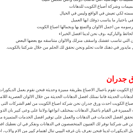
تصميمات الهندسيه التي تناسب ذوقك والتي تعكس عليك
ميمات وشركة أصباغ الكويت للدهانات
سمته لكي تعيش في الواقع وليس في الخيال
ي باختيار ما يناسب ذوقك ايها العميل
مه من اجمل الالوان والتمتع بها وبجمالها اصباغ الكويت
ائط والباركيه ،وف نحن لدينا افضل الخبراء
ان التي تناسب عفشك واسقف منزلك والالوان متناسقه مع بعضها البعض
مايدور في ذهنك فانت تحلم ونحن نحقق لك الحلم من خلال شركتنا بالكويت.
ق جدران
 الكويت تقوم باعمال الاصباغ بطريقة مميزة وحديثة فنحن نقوم بعمل الديكورات
هانات الحديثة فاننا نمتلك افضل الدهانات الحديثة من خلال الالوان العصرية الل
فة، اصباغ الكويت احدث ورق جدران نحن شركة اصباغ الكويت من اهم الشركات التى ت
مميزة فى القيام باعمال الدهانات بمختلف انواعها،ولاننا على وعى كبير بان الذوق
ن نحقق افضل الخدمات فى الدهانات والعمل على توفير افضل الخدمات المتميزة 
نحن فى شركتنا نوفر لك الفنيون المتخصصون في الدهانات ونفكر في ان نعطيك اف
لديكورات لدينا فنحن نعرف بان غرفه البيبي تنال اهتمام كبير من الام والاب،