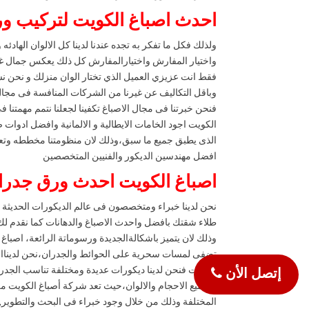
احدث اصباغ الكويت لتركيب ور
ولذلك فكل ما تفكر به تجده عندنا لدينا كل الالوان الهادئ
واختيار المفارش واختيارالمفارش كل ذلك يعكس جمال غر
فقط انت عزيزي العميل الذي تختار الوان منزلك و نحن ن
وباقل التكاليف عن غيرنا من الشركات المنافسة فى مجا
فنحن خبرتنا فى مجال الاصباغ تكفينا لجعلنا نتمم مهمتنا
الكويت اجود الخامات الايطالية و الالمانية وافضل ادوات 
الذى يطبق جميع ما سبق،وذلك لان منظومتنا مخططه وتعم
افضل مهندسين الديكور والفنيين المتخصصين
اصباغ الكويت احدث ورق جدرا
نحن لدينا خبراء ومتخصصون فى عالم الديكورات الحديثة و
طلاء شقتك بافضل واحدث الاصباغ والدهانات كما نقدم لك 
وذلك لان يتميز باشكالةالجديدة ورسوماتة الرائعة، اصبا
تضفى لمسات سحرية على الحوائط والجدران،نحن لديناافض
الكويت فنحن لدينا ديكورات عديدة ومختلفة تناسب الجد
إتصل الأن
وبجميع الاحجام والالوان،حيث تعد شركة أصباغ الكويت من
المختلفة وذلك من خلال وجود خبراء فى البحث والتطوير,ع