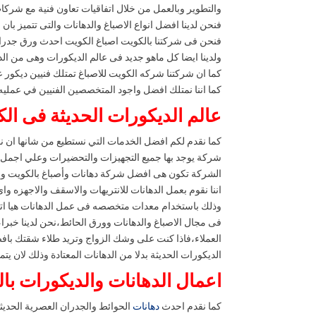
والتطوير وبالعمل من خلال اتفاقيات تعاون فنية مع شرك
فنحن لدينا افضل انواع الاصباغ والدهانات والتى تتميز بان
فنحن فى شركتنا بالكويت اصباغ الكويت احدث ورق جدرا
ولدينا ايضا كل ماهو جديد فى عالم الديكورات وهى من ال
كما ان شركتنا شركه الكويت للاصباغ تمتلك فنيين ديكور 
كما اننا نمتلك افضل واجود المتخصصين الفنيين في عملي
عالم الديكورات الحديثة فى ال
كما نقدم لكم افضل الخدمات التي نستطيع من شانها ان ن
شركة يوجد بها جميع التجهيزات والتحضيرات وعلي اجمل 
الشركة تكون هى افضل شركة دهانات وأصباغ بالكويت وم
اننا نقوم بعمل الدهانات للانتريهات والاسقف والاجهزه و
وذلك باستخدام معدات متخصصه فى عمل الدهانات هيا اتصل
فى مجال الاصباغ والدهانات وورق الحائط،نحن لدينا خبرا
العملاء،فاذا كنت على وشك الزواج وتريد طلاء شقتك باف
الديكورات الحديثة بدلا من الدهانات المعتادة وذلك لان يت
اعمال الدهانات والديكورات با
كما نقدم احدث
دهانات
الحوائط والجدران العصرية الحديثة