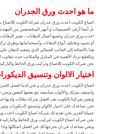
ما هو احدث ورق الجدران
اصباغ الكويت احدث ورق جدران شركة الكويت للأصباغ ن
بل أيضا أرقى التصميمات و أمهر المتخصصين من المهندس
احدث ورق جدران وجميع أعمال الدهانات ، تعتبر الدهانا
أو تشييد وتختلف أنواع الدهانات وأستخداماتها،وطرق ترك
هذا بالأضافة إلى الجانب الجمالي الذي يضفيه الدهان على 
وبالطبع تزداد الأهمية في المنازل والمكاتب حيث تتفاوت الأ
نحن شركه الكويت للاصباغ وتركيب ورق الحائط والباركيه 
اختيار الالوان وتنسيق الديكورا
اصباغ الكويت احدث ورق جدران و نحن لدينا افضل الخبراء
واسقف منزلك والالوان متناسقه مع بعضها البعض ونحن نأ
وتعتبر شركتنا بالكويت هى افضل شركة دهانات ولديها خبرة
نحن نساعدك على اختيار الالوان وتنسيق الديكورات وتو
عميلنا العزيز نحن نقدم لك شركة اصباغ الكويت احدث ورق
نحن شركه اصباغ الكويت لتركيب ورق الحائط والباركيه ف
ونحن نساعدك في ان نخرجها لك في افضل اشكالها واذا ك