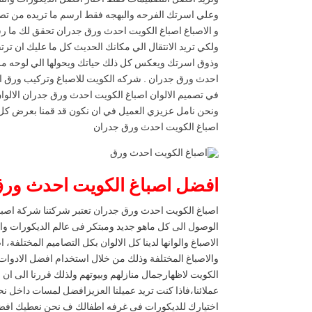
وتريد افضل التصميمات فقط اختار افضل الديكورات وال
وعلي اسرتك الفرحه والبهجه فقط ارسم ما تريده من تص
و الاصباغ اصباغ الكويت احدث ورق جدران تحقق لك ما ر
ولكي تريد الانتقال الي مكانك الحديث كل ما عليك ان ترتق
وذوق اسرتك ويعكس كل ذلك حياتك ويحولها الي لوحه مرسو
احدث ورق جدران . شركه الكويت للاصباغ وتركيب ورق الح
في تصميم الالوان اصباغ الكويت احدث ورق جدران الالو
ونحن نامل عزيزي العميل في ان نكون قد قمنا بعرض كل 
اصباغ الكويت احدث ورق جدران
افضل اصباغ الكويت احدث ور
اصباغ الكويت احدث ورق جدران تعتبر شركتنا شركة اصباغ
الوصول الى كل ماهو جديد ومبتكر فى عالم الديكورات والد
الاصباغ والوانها لدينا كل الالوان بكل التصاميم المختل
والاصباغ المختلفة وذلك من خلال استخدام افضل الادوات ال
الكويت لاظهارجمال منازلهم وبيوتهم ولذلك قررنا الى ا
عملائنا،فاذا كنت تريد عميلنا العزيزافضل لمسات داخل 
اختيارك للديكورات فى غرفه اطفالك ف نحن نعطيك افضل ا