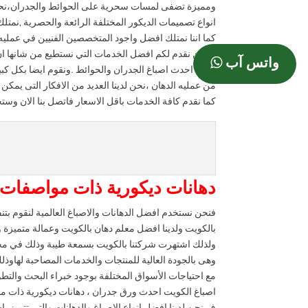
ومميزة تضفى لمسات سحرية على الحوائط والجدران،نحن 
انواع تصميمات الديكور المختلفة الرائعة والحصرية ,نمتل
كما اننا نمتلك افضل واجود المتخصصين الفنيين في عملي
و نحن نقدم لكم افضل الخدمات التي نستطيع من شانها ان
واتس آب
ولدينا احدث اصباغ الجدران والحوائط .ونقوم ايضا بكل ك
من عمليه الدهان ،نحن لدينا العديد من الافكار التى يمكن
كما نقدم كافة الخدمات باقل الاسعار فاتصل بنا الان وس
دهانات ديكورية ذات مواصفات 
فنحن نستخدم افضل الدهانات والاصباغ العالمية لنقوم بتن
بالكويت ولدينا افضل معلم دهان بالكويت وعمالة متميزة 
ولذلك اشتهرت شركتنا بالكويت بسمعة طيبة وذلك في مجال 
وهى بالجودة العالية للمنتجات والخدمات المصاحبة لهاوذل
مع احتياجات الأسواق المختلفة بوجود خبراء البحث والت
اصباغ الكويت احدث ورق جدران ، دهانات ديكورية ذات مو