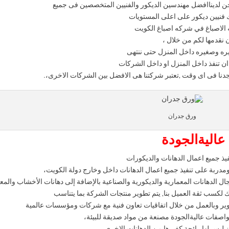
لديناافضل مهندسين الديكور والفنيين المتخصصين فى جميع
ك فنيين ديكور على اعلى المستويات
ه الاصباغ في شركه اصباغ الكويت
 نقدمها لكم من خلال ،
بيره وصغيره داخل المنزل حتى ننتهى
 ان تنفذ داخل المنزل او داخل الشركات
تجدنا فى اى وقت ,تعتبر شركتنا هى الافضل بين الشركات الاخرى،.
ورق جدران
عاليةالجودة
فيذ جميع اعمال الدهانات والديكورات
ومدربة على تنفيذ جميع اعمال الدهانات داخل وخارج دولة الكويت،
الدهانات المعمارية والديكورية والصناعية بالإضافة إلى دهانات الأخشاب والمع
ك لكسب ثقة العميل بنا, يتم تطوير منتجات الشركة بما يتناسب
طوير وبالعمل من خلال اتفاقيات تعاون فنية مع شركات ومؤسسات عالمية
اصفات عاليةالجودة مصنعة من مواد صديقة للبيئة،