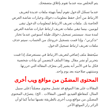
يتم التخلص منه عندما تقوم بإغلاق متصفحك.
عندما تسجّل الدخول نقوم أيضاً بتهيئة ملفات عديدة لتعريف
الارتباط من أجل حفظ معلومات دخولك وخيارات شاشة العرض
الخاصة بك. ملفات تعريف الارتباط لمعلومات الدخول تبقى
ليومين، بينما تبقى ملفات تعريف ارتباط خيارات شاشة العرض
لمدة سنة. سيستمر تسجيل دخولك طيلة أسبوعين عندما تختار
“تذكرني”، وإذا قمت بتسجيل خروجك من الحساب، سيتم حذف
ملفات تعريف ارتباط تسجيل الدخول.
سيُحفظ ملف إضافي لتعريف الارتباط في مستعرضك إذا قمت
بتحرير أو نشر مقال. وهذا الملف لايتضمن أي بيانات شخصية
فكل ما في الأمر أنه يشير إلى معرّف المقالة التي حررتها.
وستنتهي صلاحيته بعد يوم واحد.
المحتوى المضمّن من مواقع ويب أخرى
المقالات على هذا الموقع قد تشمل محتوى مضمّناً (على سبيل
المثال: كمقاطع الفيديو، الصور، المقالات .. الخ). يتصرّف المحتوى
المضمَّن من مواقع ويب أخرى بالطريقة نفسها تماماً كما لو أن
الزائر زار الموقع الآخر.