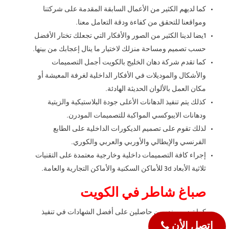
كما لديهم الكثير من الأعمال السابقة المقدمة على شركتنا
ومواقعنا للتحقق من كفاءة ودقة التعامل معنا.
1يضا لدينا الكثير من الصور والأفكار التي تجعلك تختار الأفضل
حسب تصميم ومساحة منزلك لاختيار ما ينال إعجابك من بينها.
كما تقدم شركة دهان الخليج بالكويت أجمل التصميمات
والأشكال والموديلات في الأفكار الداخلية لغرفة المعيشة أو
مكان العمل بالألوان الحديثة الهادئة.
كذلك يتم تنفيذ الدهانات الأعلى جودة البلاستيكية والزيتية
ودهانات الايبوكسي المواكبة للتصميمات المودرن.
لذلك تقوم على تصميم الديكورات الداخلية على الطابع
الفرنسي والإيطالي والأوربي والعربي والكوري.
إجراء كافة التصميمات داخلية وخارجية معتمدة على التقنيات
ثلاثية الأبعاد 3d للأماكن السكنية والأماكن التجارية والعامة.
صباغ شاطر في الكويت
كما تضم مهندسين حاصلين على أفضل الشهادات في تنفيذ
إتصل الأن
ديكورات