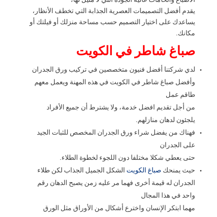
الأصباغ والخامات عالية الجودة التي لا مثيل لها،
يقدم أفضل التصميمات العصرية الجذابة التي تخطف الأنظار،
يساعدك على اختيار التصميم حسب مساحة منزلك أو فيلتك أو
مكانك.
صباغ شاطر في الكويت
لدي شركتنا أفضل فنيون متخصصين في تركيب ورق الجدران
وأفضل صباغ شاطر في الكويت في هذه المهنة ويعمل معهم
طاقم عمل
من أجل تقديم افضل خدمة، ولا يشترط أن جميع الأفراد
يلجئون لدهان منازلهم.
فهناك من يفضل شراء ورق الجدران المخصص للثبات الجيد
على الجدران
حتى يعطي شكلا مختلفا دون اللجوء لخطوة الطلاء.
حيث يمنحك
صباغ الكويت
الشكل الجميل الجذاب لكن طلاء
الجدران له قيمة أخرى فهما مر عليه زمن يصبح الدهان رقم
واحد في هذا المجال
مهما ابتكر الإنسان واخترع أشكال من الأوراق مثل الورق