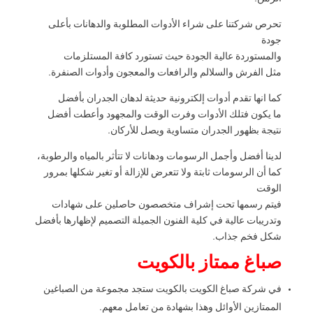
تحرص شركتنا على شراء الأدوات المطلوبة والدهانات بأعلى
جودة
والمستوردة عالية الجودة حيث تستورد كافة المستلزمات
مثل الفرش والسلالم والرافعات والمعجون وأدوات الصنفرة.
كما انها تقدم أدوات إلكترونية حديثة لدهان الجدران بأفضل
ما يكون فتلك الأدوات وفرت الوقت والمجهود وأعطت أفضل
نتيجة بظهور الجدران متساوية ويصل للأركان.
لدينا أفضل وأجمل الرسومات ودهانات لا تتأثر بالمياه والرطوبة،
كما أن الرسومات ثابتة ولا تتعرض للإزالة أو تغير شكلها بمرور
الوقت
فيتم رسمها تحت إشراف متخصصون حاصلين على شهادات
وتدريبات عالية في كلية الفنون الجميلة التصميم لإظهارها بأفضل
شكل فخم جذاب.
صباغ ممتاز بالكويت
في شركة صباغ الكويت بالكويت ستجد مجموعة من الصباغين
الممتازين الأوائل وهذا بشهادة من تعامل معهم.