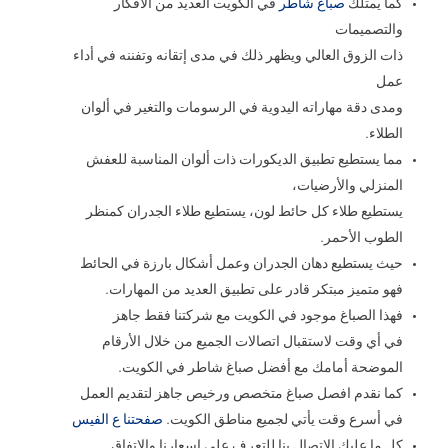
كما يمتلك
صباغ شاطر
في الكويت العديد من الأفكار
والتصميمات
ذات الزوق العالي ويظهر ذلك في مدى إتقانه وتفننه في أداء
عمل
ومدى دقة مهاراته اليدوية في الرسومات والتغير في ألوان
الطلاء.
مما يستطيع تطبيق الديكورات ذات ألوان المناسبة للعفش
المنزلي والأرضيات،
يستطيع طلاء كل حائط لون، يستطيع طلاء الجدران كمنظر
الطوب الأحمر.
حيث يستطيع دهان الجدران وعمل أشكال بارزة في الحائط
فهو متميز مبتكر قادر على تطبيق العديد من المهارات.
فهذا الصباغ موجود في الكويت مع شركتنا فقط جاهز
في أي وقت لاستقبال اتصالات الجميع من خلال الأرقام
الموضحة أمامك مع أفضل صباغ شاطر في الكويت.
كما نقدم افصل صباغ متخصص ورخيص جاهز لتقديم العمل
في أسرع وقت يأتي لجميع مناطق الكويت.
صفحتنا ع الفيس