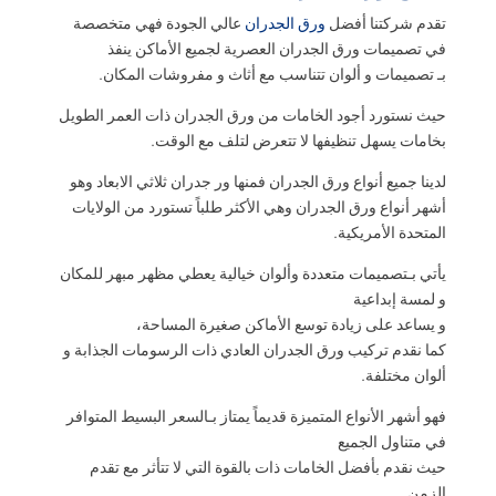
تقدم شركتنا أفضل
ورق الجدران
عالي الجودة فهي متخصصة
في تصميمات ورق الجدران العصرية لجميع الأماكن ينفذ
بـ تصميمات و ألوان تتناسب مع أثاث و مفروشات المكان.
حيث نستورد أجود الخامات من ورق الجدران ذات العمر الطويل
بخامات يسهل تنظيفها لا تتعرض لتلف مع الوقت.
لدينا جميع أنواع ورق الجدران فمنها ور جدران ثلاثي الابعاد وهو
أشهر أنواع ورق الجدران وهي الأكثر طلباً تستورد من الولايات
المتحدة الأمريكية.
يأتي بـتصميمات متعددة وألوان خيالية يعطي مظهر مبهر للمكان
و لمسة إبداعية
و يساعد على زيادة توسع الأماكن صغيرة المساحة،
كما نقدم تركيب ورق الجدران العادي ذات الرسومات الجذابة و
ألوان مختلفة.
فهو أشهر الأنواع المتميزة قديماً يمتاز بـالسعر البسيط المتوافر
في متناول الجميع
حيث نقدم بأفضل الخامات ذات بالقوة التي لا تتأثر مع تقدم
الزمن.