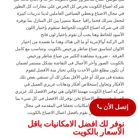
هي موطن صباغ شاطر ورخيص بالكويت الرحه والامان لذلك في
شركه اصباغ الكويت نحرص كل الحرص علي مجارات كل التطور
في مجال الاصباغ ونعطي الصباغين العاملين لدينا تدريبات كبيرة
لتجعل منزلك فخما راقيا جميلا متميزا بين كل المنازل بما نوفرة
لك في شركه اصباغ الكويت للحوائط.ستقوم بإختيار اللون
الأسود للحائط وهنا يجب أن تقوم بإختيار لون فاتح
الي الركنة أوالإنترية أو ما الي هناك وهذا ما نقصدة من إختيار
الالوان لتتناسق صباغ شاطر ورخيص بالكويت وتتناسب مع كامل
الغرفة. – ضرورة مشاهدة الكثير من صباغ شاطر ورخيص
بالكويت الصور وأخر الأعمال فى النقاشة بشكل مستمر لضمان
أن تكون مطلع علي الأحدث ولكي تختار منة الأفضل لتقوم
بتنفيذة فى منزلك أو علي الأقل يمكن لك أن تستقي بعض تلك
الأفكار وتحاول إستخلاص أفكار ودهانات عزيزي العميل في
شركه اصباغ الكويت مهمتنا الالولي هي توفير الافضل لك عزيزي
العميل في مجال الاصباغ نخن نوفر لك الافضل في كل شيء بما
نمتلكه من خصائي وامكانيات تجعلنا في المقدمه في مجال
إتصل الأن
الاصباغ بالكويت نحن نقوم بافضل اعمال الاصباغ بالكويت
نوفر لك افضل الامكانيات باقل
الاسعار بالكويت