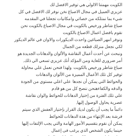
الكويت مهمتنا الالولي هي توفير الافضل لك
عزيزي العميل في مجال الاصباغ نخن نوفر لك الافضل في كل
شيء بما نمتلكه من خصائي وامكانيات تجعلنا في المقدمه
صباغ شاطر ورخيص بالكويت في مجال الاصباغ بالكويت نحن
نقوم بافضل اعمال الاصباغ بالكويت
ونوفر امهر الصباغين واحدث الديكورات والاوان في عالم الديكور
لكي نجعل منزلك قطعه من الجمال
ونبحث عن أحدث أعمال النقاشة والألوان والدهانات الجديدة هو
أمر ضروري للغاية ومن المؤكد أنك عزيزي تسعي الي ذلك,
صباغ شاطر ورخيص بالكويت ولهذا فنحن نعمل علي محاولة
توفير كل تلك الأعمال المميزة من الألوان والدهانات
والحوائط التي يمكن أن نجدها علي اعلي مستوي من الجودة
والدقه والكفاءهنحن ننصح كل من هو قادم
علي تلك الفترة من إختيار الدهانات للحوائط والوان نقاشة
عصرية يحاول الوصول إليها,
دائماً ما يجب أن يكون لديك القرار بإختيار العفش الذي سيتم
فرشة بعد الإنتهاء من هذة الدهانات للحوائط
يمكن أن نقوم بتقسيم الأمور الهامة والتي يجب الإلتفات إليها
حينما يكون الشخص الذي يرغب فى إعمال