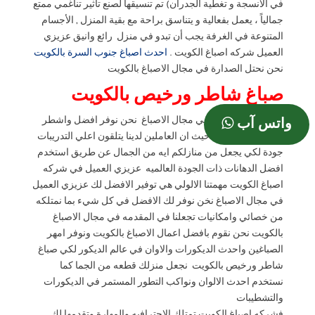
في الأنسجة و تغطية الجدران) تم تنسيقها لصنع تأثير تناغمي ممتع
جمالياً ، يعمل بفعالية و يتناسق براحة مع بقية المنزل , الأجسام
المتنوعة في الغرفة يجب أن تبدو في منزل رائع وانيق عزيزي
العميل شركه اصباغ الكويت .
احدث اصباغ جنوب السرة بالكويت
نحن نحتل الصدارة في مجال الاصباغ بالكويت
صباغ شاطر ورخيص بالكويت
هي الشركه الاولي في مجال الاصباغ نحن نوفر افضل واشطر
واتس آب
الصباغين بالكويت حيث ان العاملين لدينا يتلقون اعلي التدريبات
جودة لكي يجعل من منازلكم ايه من الجمال عن طريق استخدم
افضل الدهانات ذات الجودة العالميه عزيزي العميل في شركه
اصباغ الكويت مهمتنا الالولي هي توفير الافضل لك عزيزي العميل
في مجال الاصباغ نخن نوفر لك الافضل في كل شيء بما نمتلكه
من خصائي وامكانيات تجعلنا في المقدمه في مجال الاصباغ
بالكويت نحن نقوم بافضل اعمال الاصباغ بالكويت ونوفر امهر
الصباغين واحدث الديكورات والاوان في عالم الديكور لكي صباغ
شاطر ورخيص بالكويت نجعل منزلك قطعه من الجما كما
نستخدم احدث الالوان ونواكب التطور المستمر في الديكورات
والتشطيبات