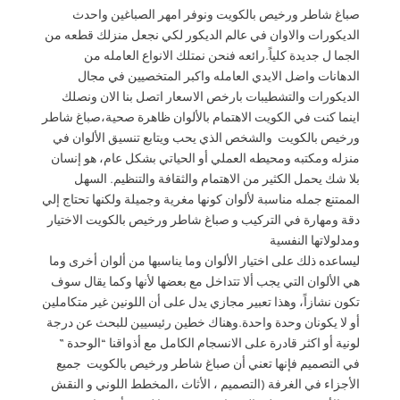
صباغ شاطر ورخيص بالكويت ونوفر امهر الصباغين واحدث
الديكورات والاوان في عالم الديكور لكي نجعل منزلك قطعه من
الجما ل جديدة كلياً.رائعه فنحن نمتلك الانواع العامله من
الدهانات واضل الايدي العامله واكبر المتخصيين في مجال
الديكورات والتشطيبات بارخص الاسعار اتصل بنا الان ونصلك
اينما كنت في الكويت الاهتمام بالألوان ظاهرة صحية،صباغ شاطر
ورخيص بالكويت والشخص الذي يحب ويتابع تنسيق الألوان في
منزله ومكتبه ومحيطه العملي أو الحياتي بشكل عام، هو إنسان
بلا شك يحمل الكثير من الاهتمام والثقافة والتنظيم. السهل
الممتنع جمله مناسبة لألوان كونها مغرية وجميلة ولكنها تحتاج إلي
دقة ومهارة في التركيب و صباغ شاطر ورخيص بالكويت الاختيار
ومدلولاتها النفسية
ليساعده ذلك على اختيار الألوان وما يناسبها من ألوان أخرى وما
هي الألوان التي يجب ألا تتداخل مع بعضها لأنها وكما يقال سوف
تكون نشازاً، وهذا تعبير مجازي يدل على أن اللونين غير متكاملين
أو لا يكونان وحدة واحدة.وهناك خطين رئيسيين للبحث عن درجة
لونية أو اكثر قادرة على الانسجام الكامل مع أذواقنا “الوحدة ”
في التصميم فإنها تعني أن صباغ شاطر ورخيص بالكويت جميع
الأجزاء في الغرفة (التصميم ، الأثاث ،المخطط اللوني و النقش