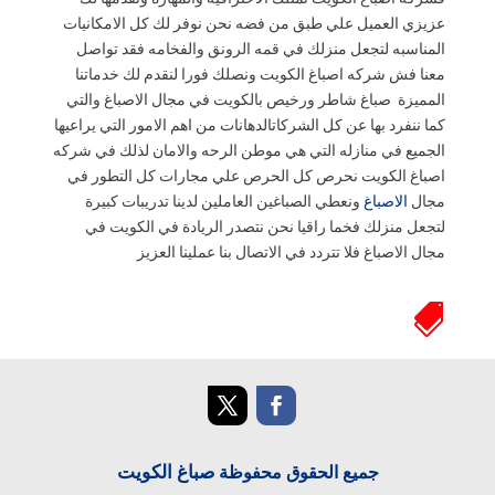
فشركه اصباغ الكويت تمتلك الاحترافيه والمهارة وتقدمها لك
عزيزي العميل علي طبق من فضه نحن نوفر لك كل الامكانيات
المناسبه لتجعل منزلك في قمه الرونق والفخامه فقد تواصل
معنا فش شركه اصباغ الكويت ونصلك فورا لنقدم لك خدماتنا
المميزة صباغ شاطر ورخيص بالكويت في مجال الاصباغ والتي
كما ننفرد بها عن كل الشركاتالدهانات من اهم الامور التي يراعيها
الجميع في منازله التي هي موطن الرحه والامان لذلك في شركه
اصباغ الكويت نحرص كل الحرص علي مجارات كل التطور في
مجال
الاصباغ
ونعطي الصباغين العاملين لدينا تدريبات كبيرة
لتجعل منزلك فخما راقيا نحن نتصدر الريادة في الكويت في
مجال الاصباغ فلا تتردد في الاتصال بنا عملينا العزيز

صباغ الكويت
جميع الحقوق محفوظة