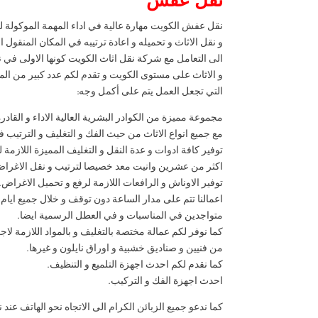
نقل عفش
نقل عفش الكويت مهارة عالية في اداء المهمة الموكولة 
و نقل الاثاث و تحميله و اعادة ترتيبه في المكان المنقول الي
الى التعامل مع شركة نقل اثاث الكويت كونها الاولى في ن
و الاثاث على مستوى الكويت و تقدم لكم عدد كبير من ال
التي تجعل العمل يتم على أكمل وجه:
مجموعة مميزة من الكوادر البشرية العالية الاداء و القادر
مع جميع انواع الاثاث من حيث الفك و التغليف و الترتيب ف
توفير كافة ادوات و عدة النقل و التغليف المميزة اللازمة 
اكثر من عشرين وانيت معد خصيصا لترتيب و نقل الاغراض 
توفير الاوناش و الرافعات اللازمة لرفع و تحميل الاغراض.
اعمالنا تتم على مدار الساعة دون توقف و خلال جميع ايام 
متواجدين في المناسبات و في العطل الرسمية ايضا.
كما نوفر لكم عمالة مختصة بالتغليف و بالمواد اللازمة لاج
من فنيين و صناديق خشبية و اوراق نايلون و غيرها.
كما نقدم لكم احدث اجهزة التلميع و التنظيف.
احدث اجهزة الفك و التركيب.
كما ندعو جميع الزبائن الكرام الى الاتجاه نحو الهاتف عند ن