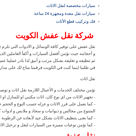
سيارات مخصصة لنقل الاثاث
سيارات نقل معدة ومجهزة 24 ساعة
فك وتركيب قطع الأثاث
شركة نقل عفش الكويت
نقل عفش على توفير كافة الوسائل و الادوات التي تلزم ف
و أحجامه حيث نؤمن أفضل السيارات و أكفأ العاملين الذي
ثم تنظيفه و تغليفه بشكل مرتب و أنيق لذا بادر عملينا عميل
في طلبنا اينما كنت في الكويت فرقمنا متاح لك على مدار
نقل اثاث
نؤمن مختلف الخدمات و الأعمال اللازمة نقل اثاث و توصي
– تجهيز الاثاث من اي نوع كان، اثاث مكتبي او للمنازل او 
– كما نعمل على فرز الاثاث و عزله حسب النوع و الحجم خ
المتنوع من مجالس و ديوانيات و سجاد و ملابس و ادوات ك
– كما نعنى بتنظيف الاثاث بشكل جيد لأبعاده عن الرطوبة ع
– كما نؤمن نوعيات مميزة من السيارات لنقل و ترحيل الا