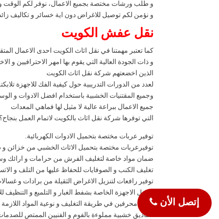
و طلب ورشات مختصة بجميع الاعمال، نوفر لكم الوقت و ا
و نؤمن لكم توصيل للاغراض دون اية خسائر و تكاليف زائد
نقل عفش الكويت
كما تعتبر مهمتنا في نقل اثاث الكويت احدى الاعمال المتقن
و ذات الجودة العالية التي يقوم بها امهر الاحترافيين و ال
الذين اخضعتهم شركة نقل اثاث الكويت
لعدد من الدورات التدريبية حول كيفية الفك للاجهزة تلابكت
وجميع المقتنيات الخشبية باستخدام افضل الادوات و الوسائ
جميع الاعمال ببراعة عالية لا مثيل لها فماهي المعدات
التي توفرها شركة نقل اثاث بالكويت لاتمام العمل بنجاح؟
توفير عربات مختصة بتحميل الادوات الكهربائية.
توفيرعربات مختصة بتحميل الاثاث الخشبي من خزائن و 
ضمان مواد خاصة لتغليف الفرش من حرامات و ارائك وستائ
تغليف الكنب و الصوفايات للحفاظ عليها من التلف و الاتس
توفير رافعات لتنزيل الاغراض الثقيلة من برادات و غسالا
افضل الاجهزة الخاصة بشفط الغبار و التلميع و التنظيف لل
إتصل الأن
توفير محرفين في طريقة التغليف و نوعية المواد اللازمة 
صناديق خشبية مملوءة بالفوم و الفنيين الممتص للصدمات