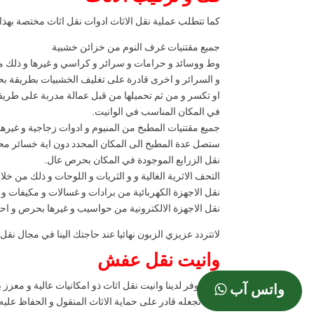
كما تتطلب عملية نقل الاثاث ادوات نقل اثاث مختصة بهذا ا
جميع مقتنيات غرف النوم من خزائن خشبية
وط ووسائد و حرامات و سرائر و كراسي و غيرها و ذلك م
و السرائر و اخرى قادرة على تغليف الخشبيات بطريقة ب
او تكسر و من ثم تحميلها من قبل عمالة مدربة على طريق
في المكان المناسب في الوانيت.
جميع مقتنيات المطبخ من المنيوم و ادوات زجاجية و غيرها
ستصل عدة المطبخ الى المكان المحدد دون اية خسائر مح
نقل الزرايع الموجودة في المكان بحرص عال.
التحف الاثرية الغالية و و الثريات و اللوحات و ذلك من خل
نقل الاجهزة الكهربائية من برادات و غسالات و مكيفات و
نقل الاجهزة الالكترونية من حواسيب و غيرها بحرص و احتر
لاتتردد عزيزي الزبون نهائيا عند حاجتك الينا في مجال نقل ا
وانيت نقل عفش
كما يتوفر لدينا وانيت نقل اثاث ذو امكانيات عالية و معز
واتس آب
التي تجعله قادر على حماية الاثاث المنقول و الحفاظ عليه 