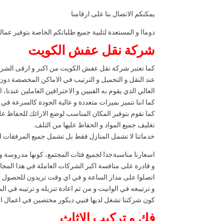
يمكنكم الاتصال بنا على ارقامنا
دوماا و المستعدة لتلبية جميع طلباتكم الخاصة بتوفير عما
شركة نقل عفش الكويت
كما تعتبر شركة نقل عفش الكويت من اكبر و ارقى الشركات
عند النقل و التحميل و الترتيب في الاماكن المخصصة دون 
العالي الذي يقوم به الفنيين و الاحترافين العاملين عندنا، ا
كما اننا نتميز بميزات متعددة و عالية الجودة كالسرعة في
كما نقوم بتوفير المكان المناسب لوضع الارائك للحفاظ على 
تغليف جميع المواد و الحفاظ عليها من التلف.
خدماتنا لا تشمل المنازل فقط بل تشمل جميع المرفقات 
اسعارنا مناسبةجدا لجميع فئات المجتمع، كونها مدروسة و 
و قادرة على منافسة اكبر الشركات العاملة في هذا المجا
اتصلوا على مدار الساعة و في اي وقت تريدون للحصول ع
و ترتيبعه في الوانيت و من ثم اعادة تنزيله و ترتيبه في ا
كون شركتنا تشغل لديها فنيي ديكور مختصين في اعمال الترت
فك و تركيب الاثاث