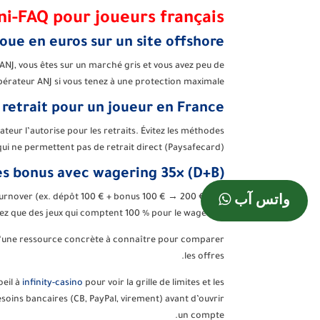
ni-FAQ pour joueurs français
oue en euros sur un site offshore ?
 ANJ, vous êtes sur un marché gris et vous avez peu de
opérateur ANJ si vous tenez à une protection maximale.
retrait pour un joueur en France ?
ateur l’autorise pour les retraits. Évitez les méthodes
qui ne permettent pas de retrait direct (Paysafecard).
es bonus avec wagering 35× (D+B) ?
e turnover (ex. dépôt 100 € + bonus 100 € → 200 € × 35
واتس آب
isez que des jeux qui comptent 100 % pour le wagering.
 d’une ressource concrète à connaître pour comparer
les offres.
oeil à
infinity-casino
pour voir la grille de limites et les
soins bancaires (CB, PayPal, virement) avant d’ouvrir
un compte.