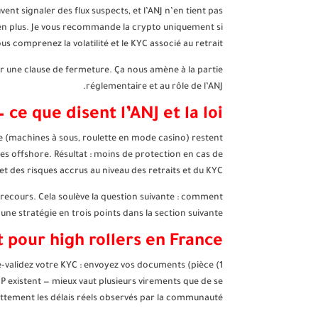
nt signaler des flux suspects, et l’ANJ n’en tient pas
 en plus. Je vous recommande la crypto uniquement si
us comprenez la volatilité et le KYC associé au retrait.
er une clause de fermeture. Ça nous amène à la partie
réglementaire et au rôle de l’ANJ.
 ce que disent l’ANJ et la loi
ligne (machines à sous, roulette en mode casino) restent
tes offshore. Résultat : moins de protection en cas de
e et des risques accrus au niveau des retraits et du KYC.
e recours. Cela soulève la question suivante : comment
e stratégie en trois points dans la section suivante.
 pour high rollers en France
 Pré‑validez votre KYC : envoyez vos documents (pièce
VIP existent — mieux vaut plusieurs virements que de se
ettement les délais réels observés par la communauté.