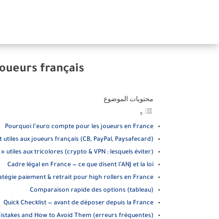
joueurs français
محتويات الموضوع
Pourquoi l’euro compte pour les joueurs en France
tiles aux joueurs français (CB, PayPal, Paysafecard)
» utiles aux tricolores (crypto & VPN : lesquels éviter)
Cadre légal en France — ce que disent l’ANJ et la loi
atégie paiement & retrait pour high rollers en France
Comparaison rapide des options (tableau)
Quick Checklist — avant de déposer depuis la France
takes and How to Avoid Them (erreurs fréquentes)