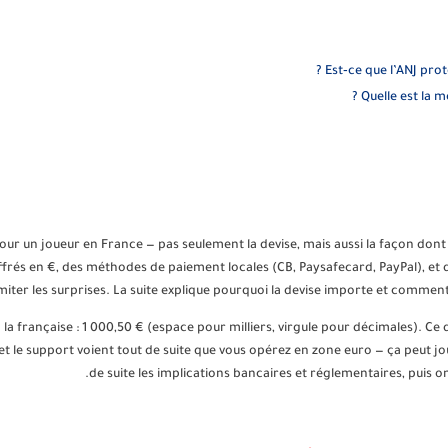
Est‑ce que l’ANJ prot
Quelle est la m
pour un joueur en France — pas seulement la devise, mais aussi la façon dont
ffrés en €, des méthodes de paiement locales (CB, Paysafecard, PayPal), et d
imiter les surprises. La suite explique pourquoi la devise importe et commen
a française : 1 000,50 € (espace pour milliers, virgule pour décimales). Ce d
et le support voient tout de suite que vous opérez en zone euro — ça peut joue
de suite les implications bancaires et réglementaires, puis o