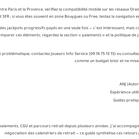
ntre Paris et la Province, vérifiez la compatibilité mobile sur les réseaux O
SFR ; si vous êtes souvent en zone Bouygues ou Free, testez la navigation e
des jackpots progressifs payés en une seule fois — c’est intéressant, mais c
comparer ces éléments, regardez la section « paiements » et la politique 
vient problématique, contactez Joueurs Info Service (09 74 75 13 13) ou consulte
comme un budget loisir et ne misez
ANJ (Autor
Expérience uti
Guides pratiq
aiements, CGU et parcours retrait depuis plusieurs années. J’ai accompagné 
négociation des calendriers de retrait — ce guide synthétise ces retours p