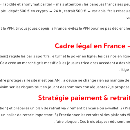
 rapidité et anonymat partiel — mais attention : les banques françaises peuve
le : dépôt 500 € en crypto → 24 h ; retrait 500 € → variable, frais réseau
vo
 le VPN. Si vous jouez depuis la France, évitez le VPN pour ne pas déclench
Cadre légal en France —
Jeux) régule les paris sportifs, le turf et le poker en ligne ; les casinos en 
 Cela crée un marché gris massif où les joueurs tricolores accèdent à des si
litig
tre protégé : si le site n’est pas ANJ, la devise ne change rien au manque d
inimiser les risques tout en jouant des sommes conséquentes ? Je propose un
Stratégie paiement & retrait
utation) et préparez un plan de retrait via virement bancaire ou e‑wallet. 2)
re un palier de retrait important. 3) Fractionnez les retraits si des plafonds 
faire bloquer. Ces trois étapes réduisent n