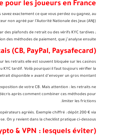
e pour les joueurs en France
ous savez exactement ce que vous perdez ou gagnez, au
ur non agréé par l’Autorité Nationale des Jeux (ANJ).
 des plafonds de retrait ou des vérifs KYC tardives ;
ion des méthodes de paiement, que j’analyse ensuite.
is (CB, PayPal, Paysafecard)
 les retraits elle est souvent bloquée sur les casinos
C tardif. Voilà pourquoi il faut toujours vérifier la
etrait disponible » avant d’envoyer un gros montant.
xposition de votre CB. Mais attention : les retraits ne
. Je décris après comment combiner ces méthodes pour
limiter les frictions.
ins opérateurs agréés. Exemple chiffré : dépôt 200 € via
e. On y revient dans la checklist pratique ci‑dessous.
rypto & VPN : lesquels éviter)