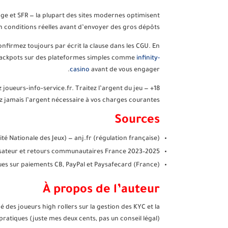
range et SFR — la plupart des sites modernes optimisent
n conditions réelles avant d’envoyer des gros dépôts.
onfirmez toujours par écrit la clause dans les CGU. En
de jackpots sur des plateformes simples comme
infinity-
casino
avant de vous engager.
z joueurs‑info‑service.fr. Traitez l’argent du jeu
 jamais l’argent nécessaire à vos charges courantes.
Sources
ité Nationale des Jeux) — anj.fr (régulation française)
lisateur et retours communautaires France 2023–2025
ues sur paiements CB, PayPal et Paysafecard (France)
À propos de l’auteur
des joueurs high rollers sur la gestion des KYC et la
ratiques (juste mes deux cents, pas un conseil légal).