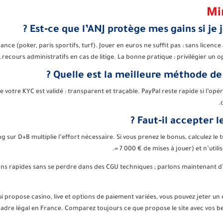
Mi
Est‑ce que l’ANJ protège mes gains si je j
ce (poker, paris sportifs, turf). Jouer en euros ne suffit pas : sans licence
recours administratifs en cas de litige. La bonne pratique : privilégier un 
Quelle est la meilleure méthode de 
votre KYC est validé : transparent et traçable. PayPal reste rapide si l’opér
Faut‑il accepter l
ng sur D+B multiplie l’effort nécessaire. Si vous prenez le bonus, calculez l
= 7 000 € de mises à jouer) et n’util
ions rapides sans se perdre dans des CGU techniques ; parlons maintenant
i propose casino, live et options de paiement variées, vous pouvez jeter un 
cadre légal en France. Comparez toujours ce que propose le site avec vos be