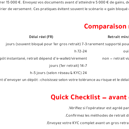
irer 15 000 €. Envoyez vos documents avant d’atteindre 5 000 € de gains, de
rier de versement. Ces pratiques évitent souvent le scénario « gain bloqué 
Comparaison r
Délai réel (FR)
Retrait min
3–7 jours (souvent bloqué pour 1er gros retrait)
rarement supporté pou
24–72 h
oui
pôt instantané, retrait dépend d’e‑wallet/virement
non — retrait v
7–14 jours (1er retrait)
24 h–5 jours (selon réseau & KYC)
 d’envoyer un dépôt : choisissez selon votre tolérance au risque et le délai 
Quick Checklist — avant
Vérifiez si l’opérateur est agréé pa
Confirmez les méthodes de retrait dis
Envoyez votre KYC complet avant un gros retrait :