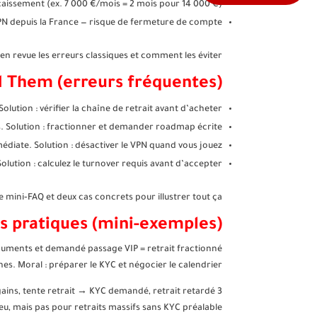
caissement (ex. 7 000 €/mois = 2 mois pour 14 000 €).
PN depuis la France — risque de fermeture de compte.
en revue les erreurs classiques et comment les éviter.
 Them (erreurs fréquentes)
lution : vérifier la chaîne de retrait avant d’acheter.
s. Solution : fractionner et demander roadmap écrite.
diate. Solution : désactiver le VPN quand vous jouez.
lution : calculez le turnover requis avant d’accepter.
e mini‑FAQ et deux cas concrets pour illustrer tout ça.
s pratiques (mini-exemples)
ocuments et demandé passage VIP = retrait fractionné
nes. Moral : préparer le KYC et négocier le calendrier.
gains, tente retrait → KYC demandé, retrait retardé 3
u, mais pas pour retraits massifs sans KYC préalable.