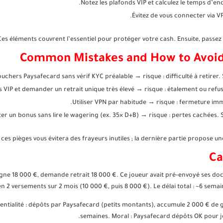
Notez les plafonds VIP et calculez le temps d’en
Évitez de vous connecter via V
Ces éléments couvrent l’essentiel pour protéger votre cash. Ensuite, passez 
Common Mistakes and How to Avoid
chers Paysafecard sans vérif KYC préalable → risque : difficulté à retirer. So
es VIP et demander un retrait unique très élevé → risque : étalement ou refu
Utiliser VPN par habitude → risque : fermeture immé
er un bonus sans lire le wagering (ex. 35× D+B) → risque : pertes cachées. So
 ces pièges vous évitera des frayeurs inutiles ; la dernière partie propose un
Ca
 gagne 18 000 €, demande retrait 18 000 €. Ce joueur avait pré‑envoyé ses d
en 2 versements sur 2 mois (10 000 €, puis 8 000 €). Le délai total : ~6 semai
dentialité : dépôts par Paysafecard (petits montants), accumule 2 000 € de 
semaines. Moral : Paysafecard dépôts OK pour je