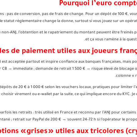
Pourquoi l’euro compt
gains : pas de conversion, pas de frais de change. Pour un dépôt de 100 €, v
 statut réglementaire change la donne, surtout si vous jouez sur un opérate
 non-ANJ, l’obtention et le rapatriement du montant peuvent être freinés par
et ça vous ramène à la quest
s de paiement utiles aux joueurs frança
B est acceptée partout et inspire confiance aux banques françaises, mais pour
 CB → immediate ; demande de retrait 1 500 € → risque élevé de blocage ou KY
colonne « r
dépôts de 20 € à 1 000 € selon les vouchers locaux, pratiques pour limiter l’e
 choisir virement ou e‑wallet par la suite, ce qui implique encore du KYC
 parfois les retraits : très utilisé en France et reconnu par l’ANJ pour certa
ntané ; retrait sur PayPal de 200 € → souvent 24–72 h si l’opérateur le propos
tions « grises » utiles aux tricolores (c