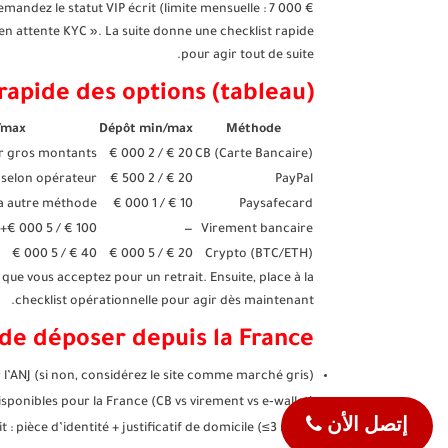
mandez le statut VIP écrit (limite mensuelle : 7 000 €
en attente KYC ». La suite donne une checklist rapide
pour agir tout de suite.
apide des options (tableau)
/max
Dépôt min/max
Méthode
r gros montants
20 € / 2 000 €
CB (Carte Bancaire)
 selon opérateur
20 € / 2 500 €
PayPal
ia autre méthode
10 € / 1 000 €
Paysafecard
100 € / 5 000 €+
—
Virement bancaire
40 € / 5 000 €
20 € / 5 000 €
Crypto (BTC/ETH)
que vous acceptez pour un retrait. Ensuite, place à la
checklist opérationnelle pour agir dès maintenant.
 de déposer depuis la France
r l’ANJ (si non, considérez le site comme marché gris).
ponibles pour la France (CB vs virement vs e‑wallet).
إتصل الأن
 pièce d’identité + justificatif de domicile (≤3 mois).