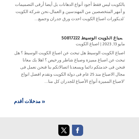
بالكويت ليس فقط أجود أنواع الدهانات بل أيضا أرقى التصميمات
و أمهر المتخصصين من المهندسين و العمال،نحن شركة الكويت
للديكورات اصباغ الكويت احدث ورق جدران وجميع...
اصباغ الكويت الوسيط 50817222
مايو 13, 2023
|
اصباغ الكويت
اصباغ الكويت الوسيط هل تبحث عن اصباغ الكويت الوسيط ؟ هل
تبحث عن اصباغ مميزة وصباغ شاطر ورخيص ؟ اهلا بك معانا
فنحن فى خدمتكم دائما ويسعدنا اتصالاتكم بنا فنحن نعمل فى
مجال الاصباغ منذ 25 عام فى دولة الكويت ونقدم افضل انواع
الاصباغ المميزة أنواع الأصباغ للجدران كل منا...
« مدخلات أقدم