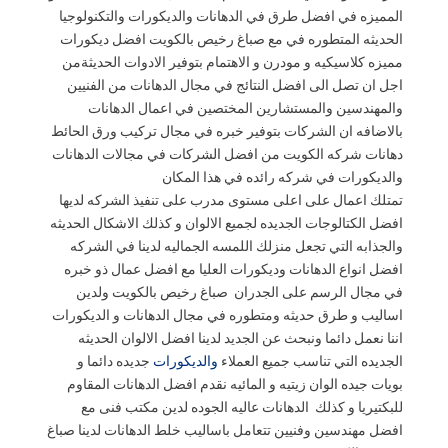
المميزه في افضل طرق في الدهانات والديكورات والتكنولوجيا
الحديثه المتطوره في مع صباغ رخيص بالكويت افضل ديكورات
مميزه كلاسيكيه و مودرن و الاهتمام بتوفير الادوات الحديثةمن
اجل ان تصل الى افضل النتائج في مجال الدهانات من الفنيين
والمهندسين والمستشارين المختصين في اعمال الدهانات
بالاضافه ان الشركات بتوفير خبره في مجال تركيب ورق الحائط
دهانات شركه الكويت من افضل الشركات في مجالات الدهانات
والديكورات في شركه رائده في هذا المكان
تمتلك اعمال على اعلى مستوى مدرب على تنفيذ الشركه لديها
افضل الكتالوجات الجديده لجميع الالوان و كذلك الاشكال الحديثه
والجذابه التي تجعل منزلك اللمسه الجماليه لدينا في الشركه
افضل انواع الدهانات وديكورات العليا مع افضل عمال ذو خبره
في مجال الرسم على الجدران صباغ رخيص بالكويت ولدين
اساليب و طرق حديثه ومتطوره في مجال الدهانات و الديكورات
اننا نعمل دائما ونبحث عن الجديد لدينا افضل الالوان الحديثه
الجديده التي تناسب جميع العملاء
والديكورات
جديده دائما و
بويات جيده الوان زيتيه و المائيه نقدم افضل الدهانات المقاوم
للبكتيريا و كذلك الدهانات عاليه الجوده لدين مكتب فنى مع
افضل مهندسين وفنيين تتعامل باساليب خلط الدهانات لدينا صباغ